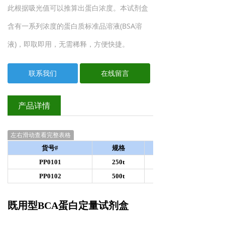
此根据吸光值可以推算出蛋白浓度。本试剂盒
含有一系列浓度的蛋白质标准品溶液(BSA溶
液)，即取即用，无需稀释，方便快捷。
联系我们
在线留言
产品详情
左右滑动查看完整表格
货号#
规格
PP0101
250t
PP0102
500t
既用型
BCA
蛋白定量试剂盒