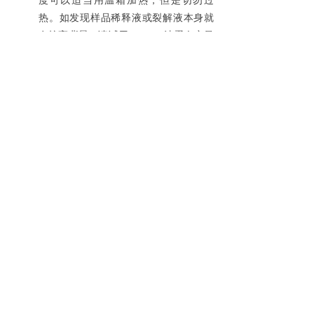
度可以适当用温箱加热，但是切勿过
热。如发现样品稀释液或裂解液本身就
有较高背景，请试用
Bradford
法蛋白定量
试剂盒
操作步骤：（实验前请先阅读注意事
项）
配制工作液：
A:
计算工作液总量
:
工作液总量
= (BSA
标准品
样本个数＋待测样本个数
)
×复孔数×每个样本显
色工作液体积
举例：
BSA
标准品样本个数为
8
个，待测样本个
数
3
个，复孔数
2
个
显色工作液总量
= (8
个
BSA
标准品样本＋
3
个待
测样本
)
×
2
个复孔×
200
μ
L(
每个样本工作液体
积
)=4400ul
B:
根据计算出的所需显色工作液用量，将试剂
A
和试剂
B
按照
50:1
的体积比，配制显色工作
液，充分混匀。