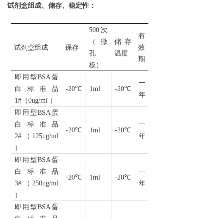
试剂盒组成、储存、稳定性：
500
次
有
（微
储存
试剂盒组成
保存
效
孔
温度
期
板）
即用型
BSA
蛋
一
白标准品
-
20
℃
1ml
-20
℃
年
1#
（
0ug/ml
）
即用型
BSA
蛋
白标准品
一
-
20
℃
1ml
-20
℃
2#
（
125ug/ml
年
）
即用型
BSA
蛋
白标准品
一
-
20
℃
1ml
-20
℃
3#
（
250ug/ml
年
）
即用型
BSA
蛋