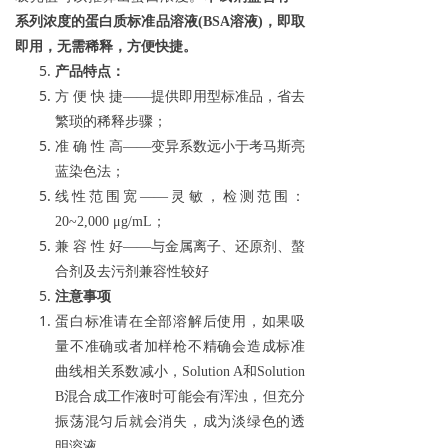
系列浓度的蛋白质标准品溶液
(BSA
溶液
)
，即取
即用，无需稀释，方便快捷。
产品特点：
方
便
快
捷——提供即用型标准品，省去
繁琐的稀释步骤；
准
确
性
高——变异系数远小于考马斯亮
蓝染色法；
线性范围宽——灵敏，检测范围：
20~2,000
μ
g/mL
；
兼
容
性
好——与金属离子、还原剂、螯
合剂及去污剂兼容性较好
注意事项
蛋白标准请在全部溶解后使用，如果吸
量不准确或者加样枪不精确会造成标准
曲线相关系数减小，
Solution A
和
Solution
B
混合成工作液时可能会有浑浊，但充分
振荡混匀后就会消失，成为淡绿色的透
明溶液。