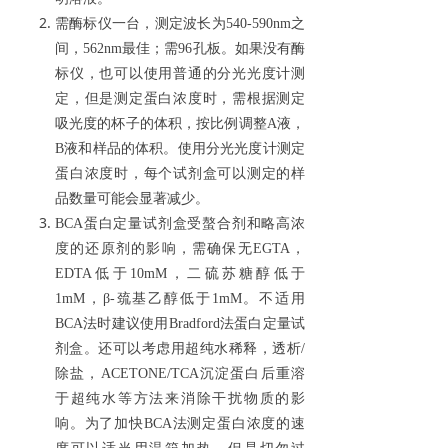
需酶标仪一台，测定波长为
540-590nm
之
间，
562nm
最佳；需
96
孔板。如果没有酶
标仪，也可以使用普通的分光光度计测
定，但是测定蛋白浓度时，需根据测定
吸光度的杯子的体积，按比例调整
A
液，
B
液和样品的体积。使用分光光度计测定
蛋白浓度时，每个试剂盒可以测定的样
品数量可能会显著减少。
BCA
蛋白定量试剂盒受螯合剂和略高浓
度的还原剂的影响，需确保无
EGTA
，
EDTA
低于
10mM
，二硫苏糖醇低于
1mM
，β
-
巯基乙醇低于
1mM
。不适用
BCA
法时建议使用
Bradford
法蛋白定量试
剂盒。还可以考虑用超纯水稀释，透析
/
除盐，
ACETONE/TCA
沉淀蛋白后重溶
于超纯水等方法来消除干扰物质的影
响。为了加快
BCA
法测定蛋白浓度的速