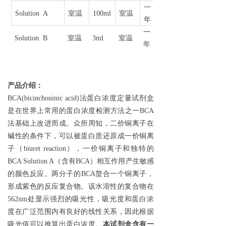
一
Solution A
室温
100ml
室温
年
一
Solution B
室温
3ml
室温
年
产品介绍：
BCA(bicinchoninic acid)
法蛋白浓度定量试剂盒
是在世界上常用的蛋白浓度检测方法之一
BCA
法基础上改进而成。众所周知，二价铜离子在
碱性的条件下，可以被蛋白质还原成一价铜离
子（
biuret reaction
），一价铜离子和独特的
BCA Solution A
（含有
BCA
）相互作用产生敏感
的颜色反应。两分子的
BCA
螯合一个铜离子，
形成紫色的反应复合物。该水溶性的复合物在
562nm
处显示强烈的吸光性，吸光度和蛋白浓
度在广泛范围内有良好的线性关系，因此根据
吸光值可以推算出蛋白浓度。
本试剂盒含有一