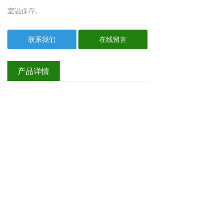
室温保存。
联系我们
在线留言
产品详情
ZLI-9610-100ml 苏木素染液 100ml
￥240
商品详情：
分类： 辅助用品
子分类： 染色剂
规格： 100ml
应用： 主要用于对组织细胞切片及涂片中的细
胞核染色。
室温保存。