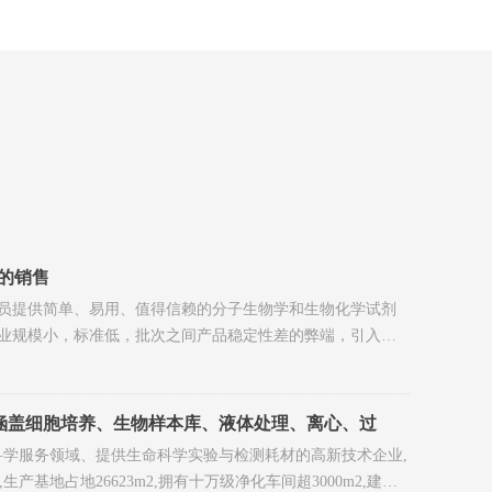
的销售
员提供简单、易用、值得信赖的分子生物学和生物化学试剂
业规模小，标准低，批次之间产品稳定性差的弊端，引入生
的规模生产设备、工艺、流程等引入科研试剂领域，提供具
术前沿领域，不断推出质量稳定、价格合理的新产品，与广
品涵盖细胞培养、生物样本库、液体处理、离心、过
系列及部 分配套仪器
命科学服务领域、提供生命科学实验与检测耗材的高新技术企业,
基地占地26623m2,拥有十万级净化车间超3000m2,建立