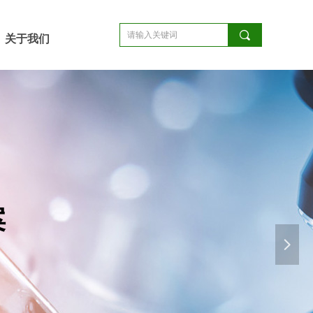
끠
关于我们
案
넲