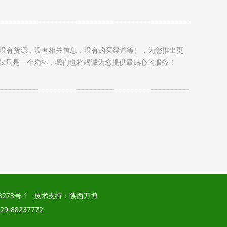
:2015、IS013485:2016质量管理体系认证、CE市场准入
难（没有货源，没有相关信息，没有购买渠道等），为您推出更
仅只是一个烧杯，我们也将竭诚为您提供最贴心的服务！
3273号-1
技术支持：
陕西万博
9-88237772