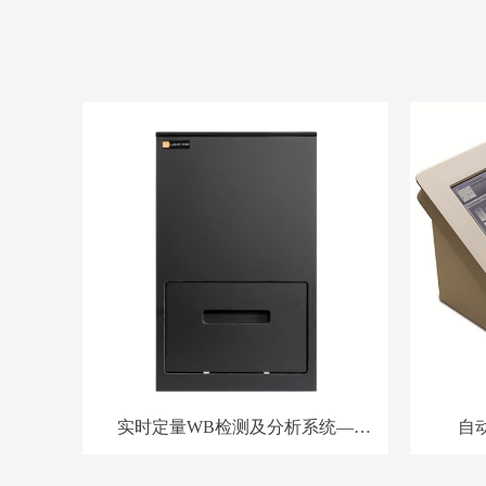
实时定量WB检测及分析系统—
自动
LuQAS 1000