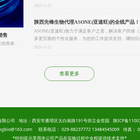
了一套符合国际质量标准的内部质量控制体系,通过了ISO9001
2023-11-21
许可及FDA注册。
陕西先锋生物代理ASONE(亚速旺)的全线产品！
ASONE(亚速旺)致力于满足客户之需，解决客户所
销售
多更完善的个性化服务，为您的工作提供支持。哪怕仅
提供简单、
2023-11-21
专业的技术
之间产品稳
伙伴，将生
查看更多
域，提供具
前沿领域，
者携手为中
有限公司 地址：西安市雁塔区太白南路191号崇立金世园
陕ICP备1100
angbio@163.com 联系电话： 029-88237772 13484545009 传真： 02
*特别提示享用本公司产品在实验过程中全程提供技术支持*