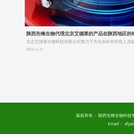
陕西先锋生物代理北京艾德莱的产品在陕西地区的
北京艾德莱生物科技有限公司致力于为生命科学研究人员
易用、值得信赖的分子生物学和生物化学试剂类产品以及
2023-11-21
服务。同时公司针对生物试剂行业规模小，标准低，批次
定性差的弊端，引入生物医药公司风险投资作为战略合作
物医药级的规模生产设备、工艺、流程等引入科研试剂领
有医药级质量标准的科研试剂。公司未来将立足生物技术
不断推出质量稳定、价格合理的新产品，与广大科研工作
国生命科学发展不断努力
版权所有： 陕西先锋生物科技
Email： xfy